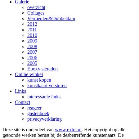
Galerie
overzicht
Collages
Vermeulen&Dubbeldam
2012
2011
2010
2009
2008
2007
2006
2005
Epoxy sieraden
Online winkel
kunst kopen
kunstkaart versturen
Links
interessante links
Contact
reageer
gastenboek
privacyverklaring
Deze site is onderdeel van
www.exto.art
. Het copyright op alle
getoonde werken berust bij de desbetreffende kunstenaars. De