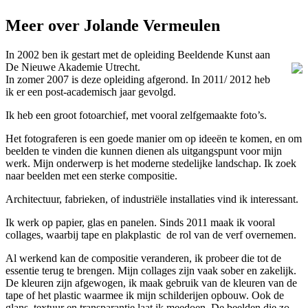
Meer over Jolande Vermeulen
In 2002 ben ik gestart met de opleiding Beeldende Kunst aan
De Nieuwe Akademie Utrecht.
In zomer 2007 is deze opleiding afgerond. In 2011/ 2012 heb
ik er een post-academisch jaar gevolgd.
Ik heb een groot fotoarchief, met vooral zelfgemaakte foto’s.
Het fotograferen is een goede manier om op ideeën te komen, en om
beelden te vinden die kunnen dienen als uitgangspunt voor mijn
werk. Mijn onderwerp is het moderne stedelijke landschap. Ik zoek
naar beelden met een sterke compositie.
Architectuur, fabrieken, of industriële installaties vind ik interessant.
Ik werk op papier, glas en panelen. Sinds 2011 maak ik vooral
collages, waarbij tape en plakplastic de rol van de verf overnemen.
Al werkend kan de compositie veranderen, ik probeer die tot de
essentie terug te brengen. Mijn collages zijn vaak sober en zakelijk.
De kleuren zijn afgewogen, ik maak gebruik van de kleuren van de
tape of het plastic waarmee ik mijn schilderijen opbouw. Ook de
glans, textuur en transparantie laat ik meedoen. De beelden die zo