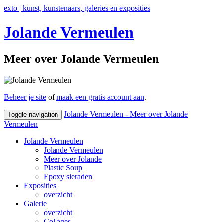
exto | kunst, kunstenaars, galeries en exposities
Jolande Vermeulen
Meer over Jolande Vermeulen
Beheer je site
of
maak een gratis account aan
.
Jolande Vermeulen - Meer over Jolande
Toggle navigation
Vermeulen
Jolande Vermeulen
Jolande Vermeulen
Meer over Jolande
Plastic Soup
Epoxy sieraden
Exposities
overzicht
Galerie
overzicht
Collages