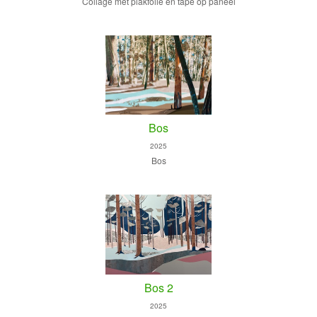
Collage met plakfolie en tape op paneel
Bos
2025
Bos
Bos 2
2025