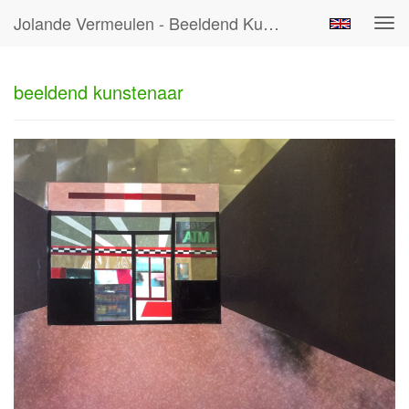
Jolande Vermeulen - Beeldend Kunstenaar
Tog
navi
beeldend kunstenaar