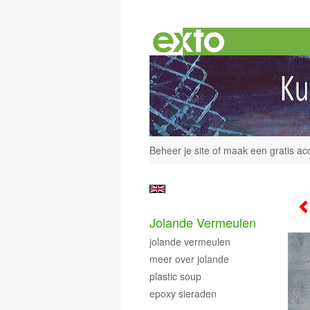
Beheer je site
of
maak een gratis ac
Jolande Vermeulen
jolande vermeulen
meer over jolande
plastic soup
epoxy sieraden