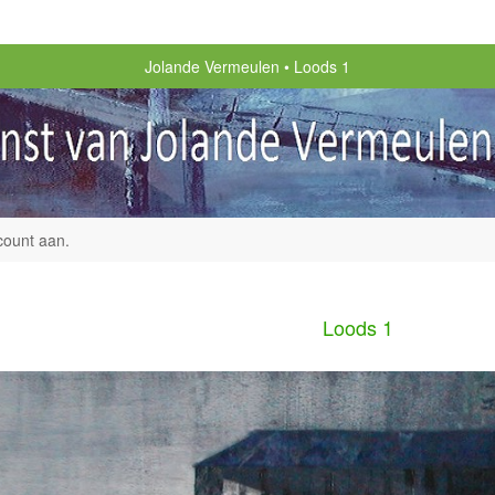
Jolande Vermeulen
Loods 1
count aan
.
Loods 1