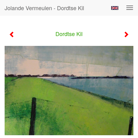
Jolande Vermeulen - Dordtse Kil
Tog
navi
Dordtse Kil