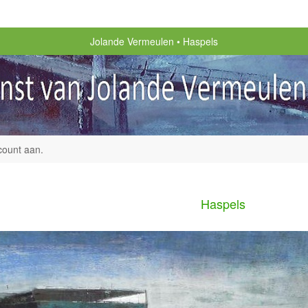
Jolande Vermeulen
Haspels
count aan
.
Haspels