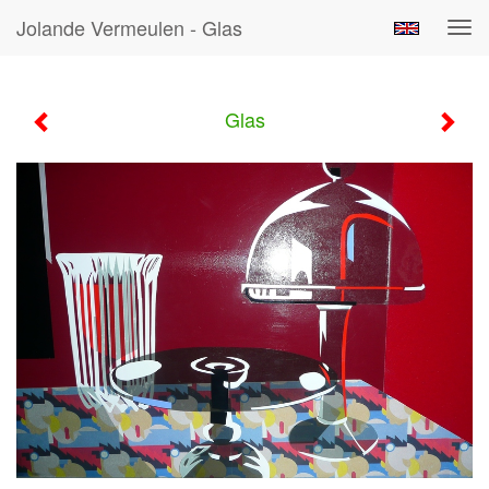
Jolande Vermeulen - Glas
Tog
navi
Glas