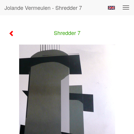
Jolande Vermeulen - Shredder 7
Tog
navi
Shredder 7