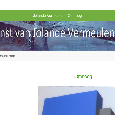
Jolande Vermeulen
Omhoog
count aan
.
Omhoog