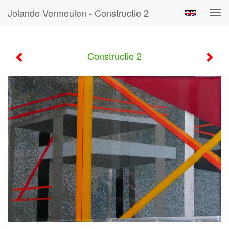
Jolande Vermeulen - Constructie 2
Tog
navi
Constructie 2