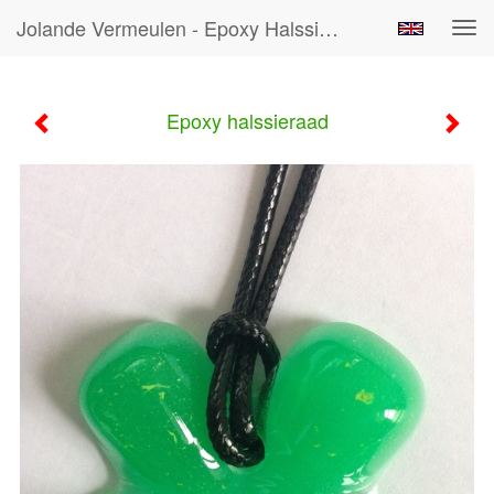
Jolande Vermeulen - Epoxy Halssieraad
Tog
navi
Epoxy halssieraad