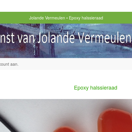
Jolande Vermeulen
Epoxy halssieraad
count aan
.
Epoxy halssieraad