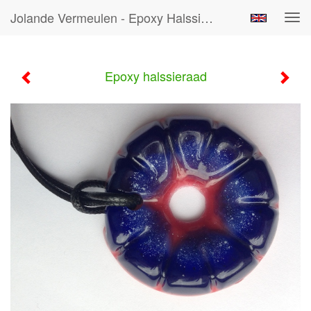
Jolande Vermeulen - Epoxy Halssieraad
Tog
navi
Epoxy halssieraad