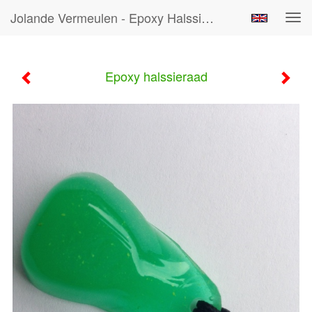
Jolande Vermeulen - Epoxy Halssieraad
Tog
navi
Epoxy halssieraad