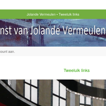
Jolande Vermeulen
Tweeluik links
count aan
.
Tweeluik links