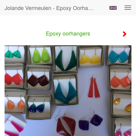
Jolande Vermeulen - Epoxy Oorhangers
Tog
navi
Epoxy oorhangers