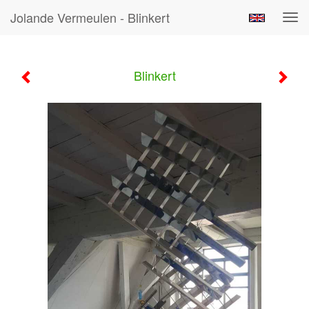
Jolande Vermeulen - Blinkert
Tog
navi
Blinkert