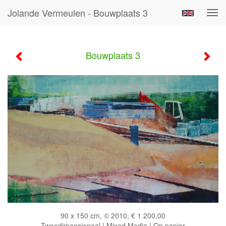
Jolande Vermeulen - Bouwplaats 3
Tog
navi
Bouwplaats 3
90 x 150 cm, © 2010, € 1 200,00
Tweedimensionaal | Mixed Media | Op papier