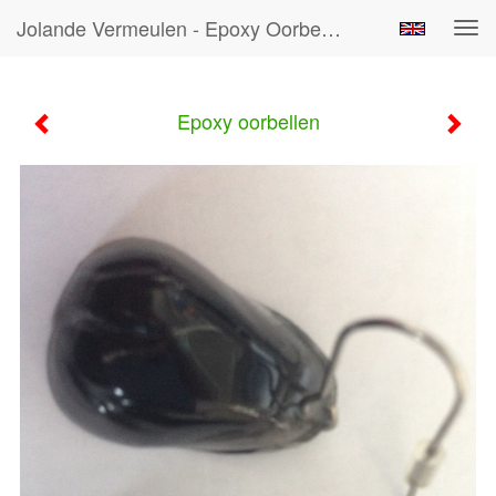
Jolande Vermeulen - Epoxy Oorbellen
Tog
navi
Epoxy oorbellen