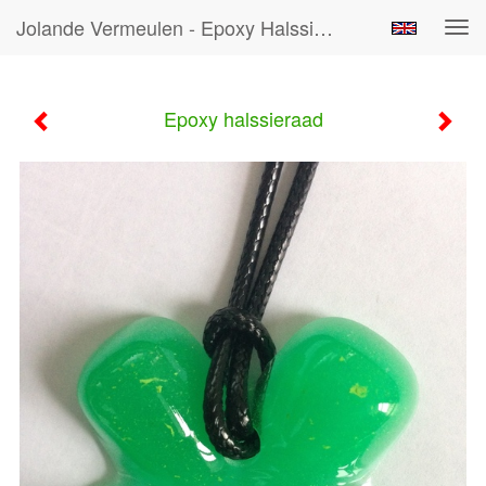
Jolande Vermeulen - Epoxy Halssieraad
Tog
navi
Epoxy halssieraad