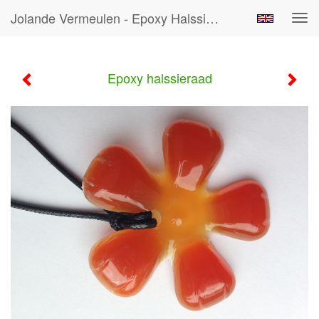
Jolande Vermeulen - Epoxy Halssieraad
Tog
navi
Epoxy halssieraad