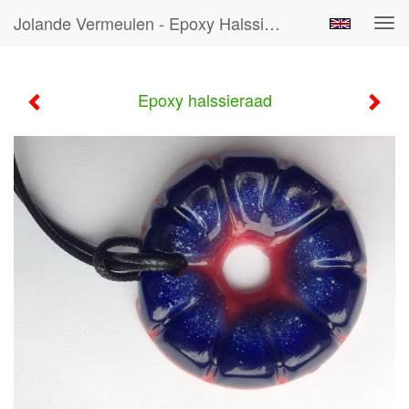
Jolande Vermeulen - Epoxy Halssieraad
Tog
navi
Epoxy halssieraad