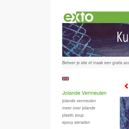
Beheer je site
of
maak een gratis ac
Jolande Vermeulen
jolande vermeulen
meer over jolande
plastic soup
epoxy sieraden