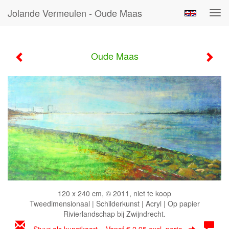
Jolande Vermeulen - Oude Maas
Tog
navi
Oude Maas
120 x 240 cm, © 2011, niet te koop
Tweedimensionaal | Schilderkunst | Acryl | Op papier
Rivierlandschap bij Zwijndrecht.