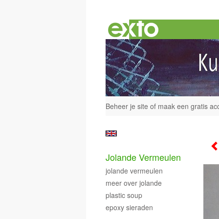
Beheer je site
of
maak een gratis ac
Jolande Vermeulen
jolande vermeulen
meer over jolande
plastic soup
epoxy sieraden