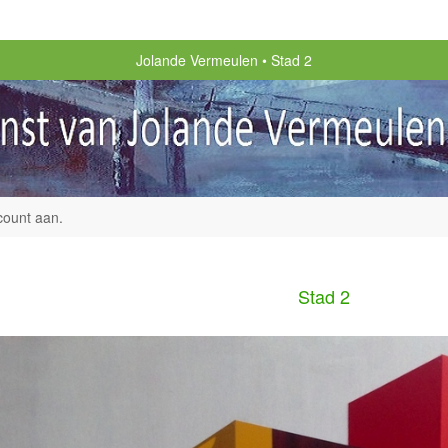
Jolande Vermeulen
Stad 2
count aan
.
Stad 2