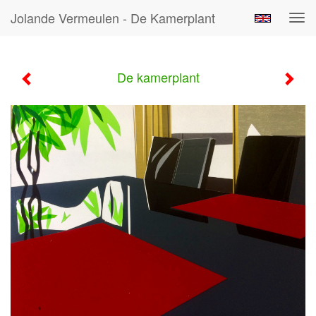
Jolande Vermeulen - De Kamerplant
Tog
navi
De kamerplant