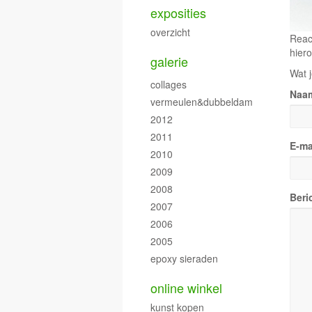
exposities
overzicht
Reac
hiero
galerie
Wat j
collages
Naa
vermeulen&dubbeldam
2012
2011
E-ma
2010
2009
2008
Beri
2007
2006
2005
epoxy sieraden
online winkel
kunst kopen