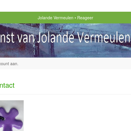
Jolande Vermeulen
Reageer
count aan
.
ntact