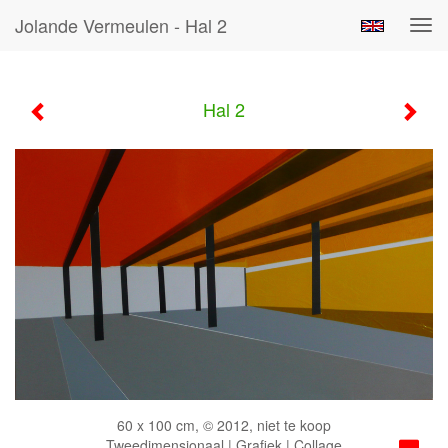
Jolande Vermeulen - Hal 2
Tog
navi
Hal 2
60 x 100 cm, © 2012, niet te koop
Tweedimensionaal | Grafiek | Collage