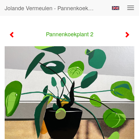
Jolande Vermeulen - Pannenkoekplant 2
Tog
navi
Pannenkoekplant 2